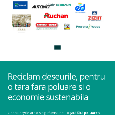
Slide content
Reciclam deseurile, pentru
o tara fara poluare si o
economie sustenabila
Clean Recycle are o singură misiune – o țară fără
poluare
și