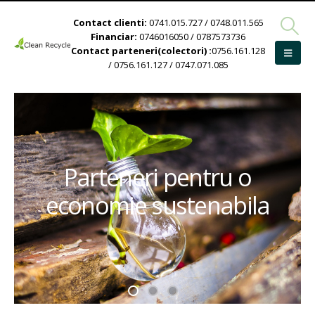
Contact clienti:
0741.015.727 / 0748.011.565
Financiar:
0746016050 / 0787573736
Contact parteneri(colectori) :
0756.161.128
/ 0756.161.127 / 0747.071.085
Parteneri pentru o
economie sustenabila