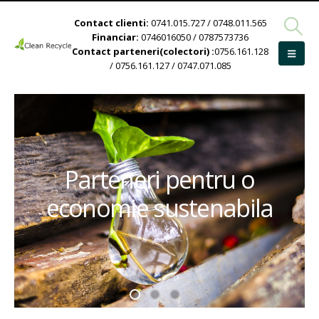
Contact clienti:
0741.015.727 / 0748.011.565
Financiar:
0746016050 / 0787573736
Contact parteneri(colectori) :
0756.161.128
/ 0756.161.127 / 0747.071.085
Parteneri pentru o
economie sustenabila