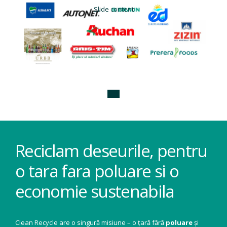
Slide content
Reciclam deseurile, pentru
o tara fara poluare si o
economie sustenabila
Clean Recycle are o singură misiune – o țară fără
poluare
și