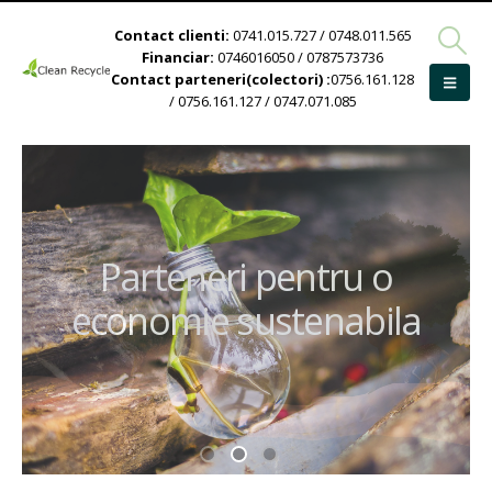
Contact clienti:
0741.015.727 / 0748.011.565
Financiar:
0746016050 / 0787573736
Contact parteneri(colectori) :
0756.161.128
/ 0756.161.127 / 0747.071.085