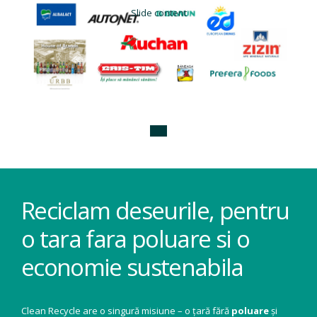
Slide content
Reciclam deseurile, pentru
o tara fara poluare si o
economie sustenabila
Clean Recycle are o singură misiune – o țară fără
poluare
și