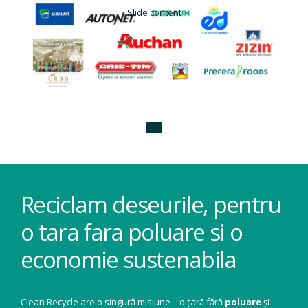
Slide content
Reciclam deseurile, pentru
o tara fara poluare si o
economie sustenabila
Clean Recycle are o singură misiune – o țară fără
poluare
și