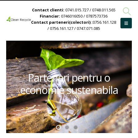
Contact clienti:
0741.015.727 / 0748.011.565
Financiar:
0746016050 / 0787573736
Contact parteneri(colectori) :
0756.161.128
/ 0756.161.127 / 0747.071.085
Parteneri pentru o
economie sustenabila