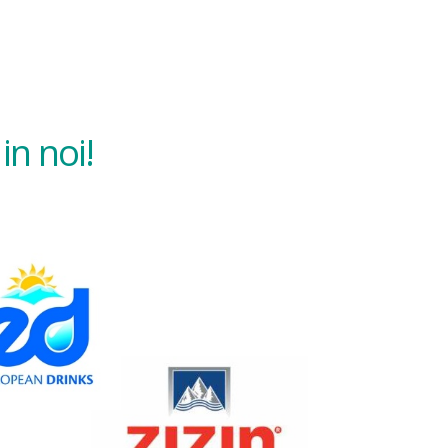
in noi!