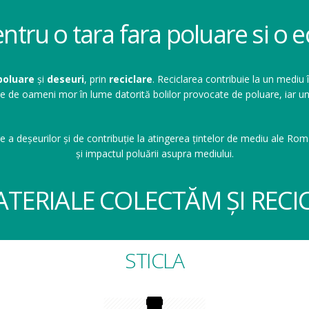
entru o tara fara poluare si o
poluare
și
deseuri
, prin
reciclare
. Reciclarea contribuie la un mediu 
ioane de oameni mor în lume datorită bolilor provocate de poluare, ia
e a deșeurilor și de contribuție la atingerea țintelor de mediu ale Româ
și impactul poluării asupra mediului.
ATERIALE COLECTĂM ȘI RECI
STICLA