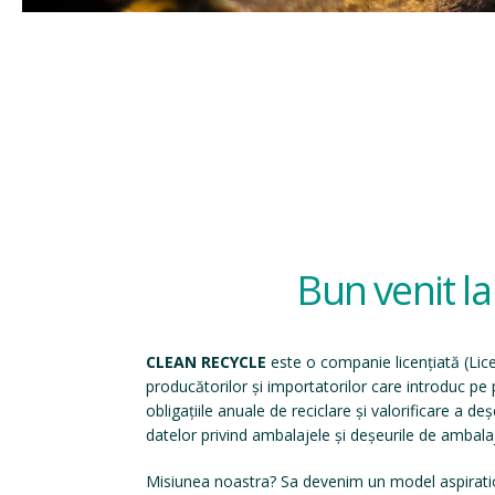
Bun venit l
CLEAN RECYCLE
este o companie licențiată (
Lic
producătorilor și importatorilor care introduc p
obligațiile anuale de reciclare și valorificare a d
datelor privind ambalajele și deșeurile de ambala
Misiunea noastra? Sa devenim un model aspirati