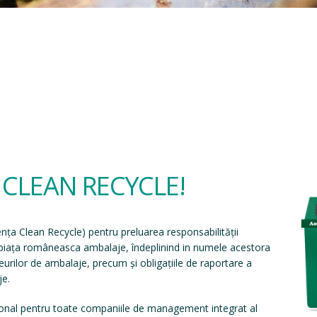
a CLEAN RECYCLE!
ența Clean Recycle
) pentru preluarea responsabilității
e piața româneasca ambalaje, îndeplinind in numele acestora
eșeurilor de ambalaje, precum și obligațiile de raportare a
je.
onal pentru toate companiile de management integrat al