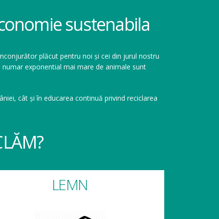
 economie sustenabila
înconjurător plăcut pentru noi și cei din jurul nostru
r un numar exponential mai mare de animale sunt
niei, cât și în educarea continuă privind reciclarea
CLĂM?
LEMN