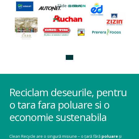
Slide content
Reciclam deseurile, pentru
o tara fara poluare si o
economie sustenabila
Clean Recycle are o singură misiune – o țară fără
poluare
și