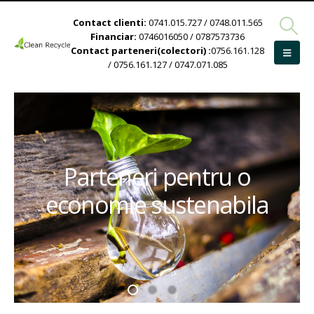
Contact clienti:
0741.015.727 / 0748.011.565
Financiar:
0746016050 / 0787573736
Contact parteneri(colectori) :
0756.161.128
/ 0756.161.127 / 0747.071.085
Parteneri pentru o
economie sustenabila