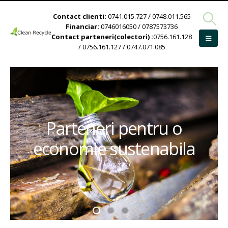
Contact clienti:
0741.015.727 / 0748.011.565
Financiar:
0746016050 / 0787573736
Contact parteneri(colectori) :
0756.161.128
/ 0756.161.127 / 0747.071.085
Parteneri pentru o
economie sustenabila