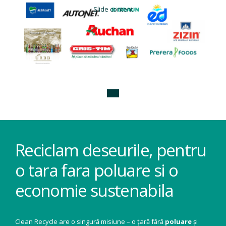
Slide content
Reciclam deseurile, pentru
o tara fara poluare si o
economie sustenabila
Clean Recycle are o singură misiune – o țară fără
poluare
și