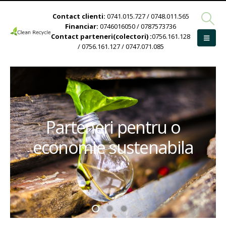
Contact clienti:
0741.015.727 / 0748.011.565
Financiar:
0746016050 / 0787573736
Contact parteneri(colectori) :
0756.161.128
/ 0756.161.127 / 0747.071.085
Parteneri pentru o
economie sustenabila