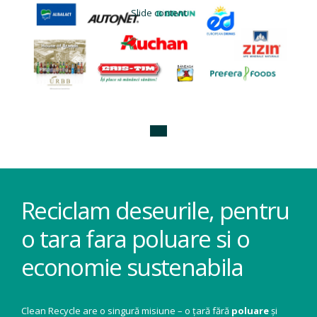
Slide content
Reciclam deseurile, pentru
o tara fara poluare si o
economie sustenabila
Clean Recycle are o singură misiune – o țară fără
poluare
și