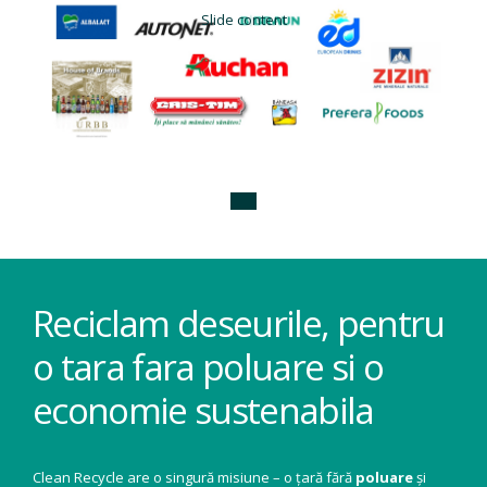
Slide content
Reciclam deseurile, pentru
o tara fara poluare si o
economie sustenabila
Clean Recycle are o singură misiune – o țară fără
poluare
și