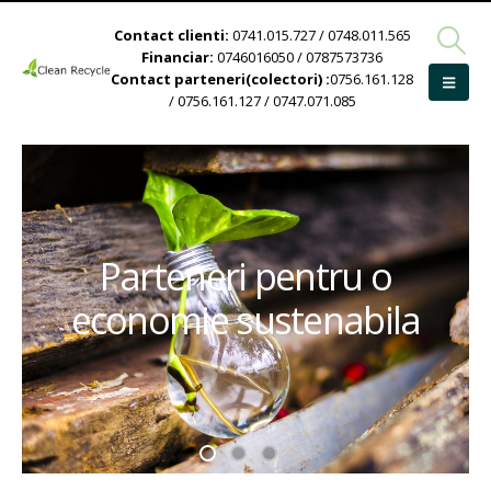
Contact clienti:
0741.015.727 / 0748.011.565
Financiar:
0746016050 / 0787573736
Contact parteneri(colectori) :
0756.161.128
/ 0756.161.127 / 0747.071.085
Parteneri pentru o
economie sustenabila