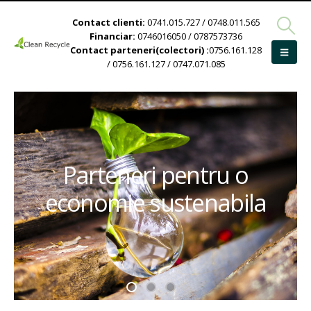
Contact clienti:
0741.015.727 / 0748.011.565
Financiar:
0746016050 / 0787573736
Contact parteneri(colectori) :
0756.161.128
/ 0756.161.127 / 0747.071.085
Parteneri pentru o
economie sustenabila