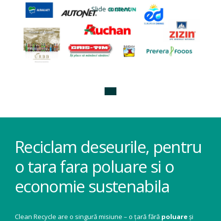
Slide content
Reciclam deseurile, pentru
o tara fara poluare si o
economie sustenabila
Clean Recycle are o singură misiune – o țară fără
poluare
și