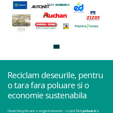
Slide content
Reciclam deseurile, pentru
o tara fara poluare si o
economie sustenabila
Clean Recycle are o singură misiune – o țară fără
poluare
și