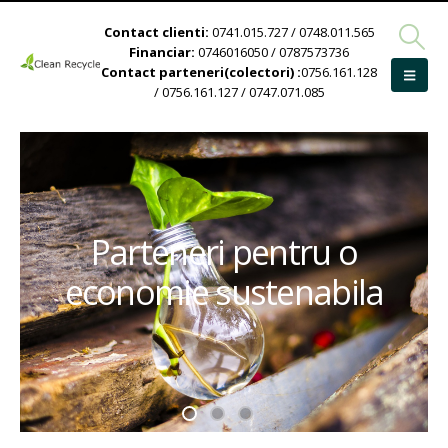
Contact clienti:
0741.015.727 / 0748.011.565
Financiar:
0746016050 / 0787573736
Contact parteneri(colectori) :
0756.161.128
/ 0756.161.127 / 0747.071.085
Parteneri pentru o
economie sustenabila