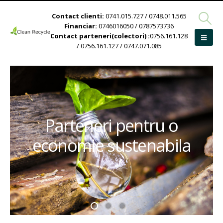
Contact clienti:
0741.015.727 / 0748.011.565
Financiar:
0746016050 / 0787573736
Contact parteneri(colectori) :
0756.161.128
/ 0756.161.127 / 0747.071.085
Parteneri pentru o
economie sustenabila