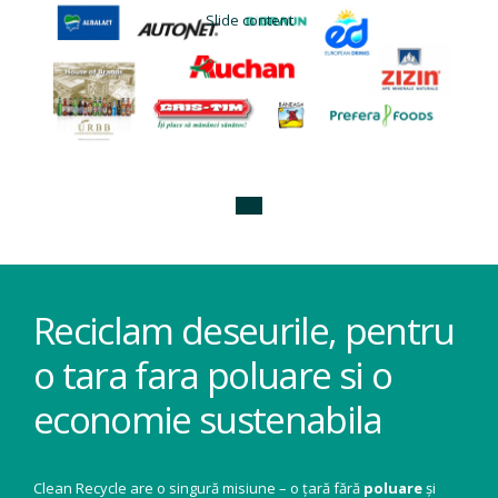
Slide content
Reciclam deseurile, pentru
o tara fara poluare si o
economie sustenabila
Clean Recycle are o singură misiune – o țară fără
poluare
și