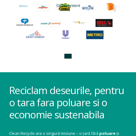
Slide content
Reciclam deseurile, pentru
o tara fara poluare si o
economie sustenabila
Clean Recycle are o singură misiune – o țară fără
poluare
și