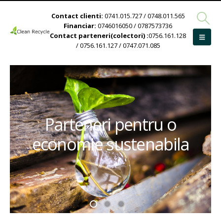
Contact clienti:
0741.015.727 / 0748.011.565
Financiar:
0746016050 / 0787573736
Contact parteneri(colectori) :
0756.161.128
/ 0756.161.127 / 0747.071.085
Parteneri pentru o
economie sustenabila