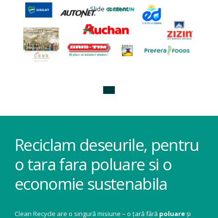
Slide content
Reciclam deseurile, pentru
o tara fara poluare si o
economie sustenabila
Clean Recycle are o singură misiune – o țară fără
poluare
și