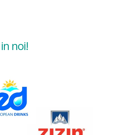
in noi!