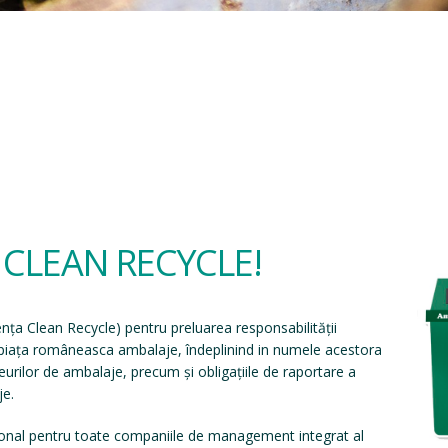
a CLEAN RECYCLE!
ența Clean Recycle
) pentru preluarea responsabilității
e piața româneasca ambalaje, îndeplinind in numele acestora
eșeurilor de ambalaje, precum și obligațiile de raportare a
je.
onal pentru toate companiile de management integrat al