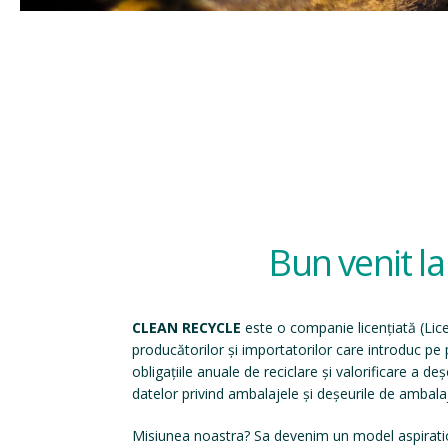
Bun venit l
CLEAN RECYCLE
este o companie licențiată (
Lic
producătorilor și importatorilor care introduc p
obligațiile anuale de reciclare și valorificare a d
datelor privind ambalajele și deșeurile de ambala
Misiunea noastra? Sa devenim un model aspirati