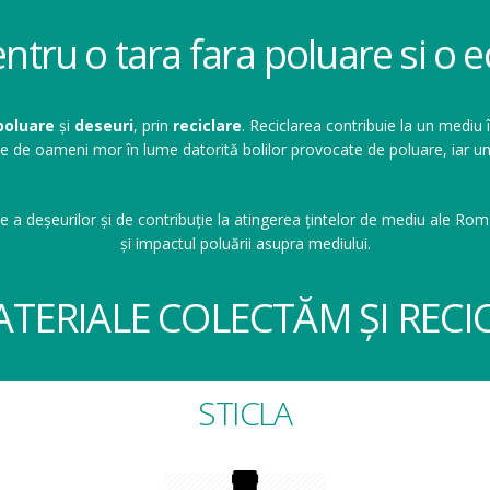
entru o tara fara poluare si o
poluare
și
deseuri
, prin
reciclare
. Reciclarea contribuie la un mediu 
ioane de oameni mor în lume datorită bolilor provocate de poluare, ia
e a deșeurilor și de contribuție la atingerea țintelor de mediu ale Româ
și impactul poluării asupra mediului.
ATERIALE COLECTĂM ȘI RECI
STICLA