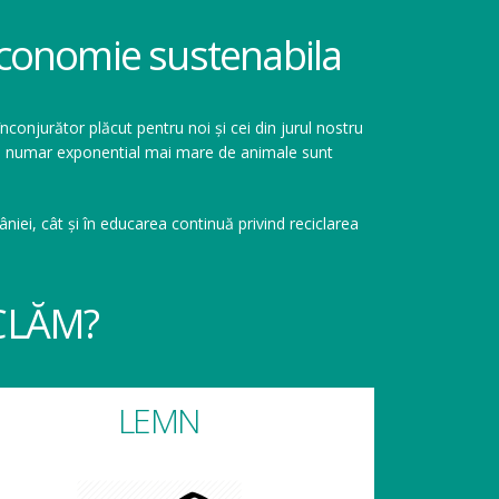
 economie sustenabila
înconjurător plăcut pentru noi și cei din jurul nostru
r un numar exponential mai mare de animale sunt
niei, cât și în educarea continuă privind reciclarea
CLĂM?
LEMN