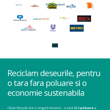
Slide content
Reciclam deseurile, pentru
o tara fara poluare si o
economie sustenabila
Clean Recycle are o singură misiune – o țară fără
poluare
și