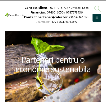
Contact clienti:
0741.015.727 / 0748.011.565
Financiar:
0746016050 / 0787573736
Contact parteneri(colectori) :
0756.161.128
/ 0756.161.127 / 0747.071.085
Parteneri pentru o
economie sustenabila