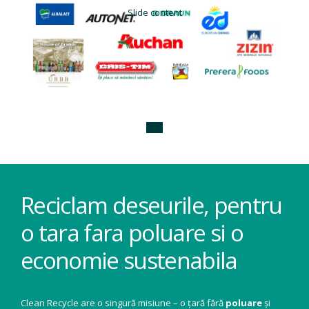
Slide content
Reciclam deseurile, pentru
o tara fara poluare si o
economie sustenabila
Clean Recycle are o singură misiune – o țară fără
poluare
și