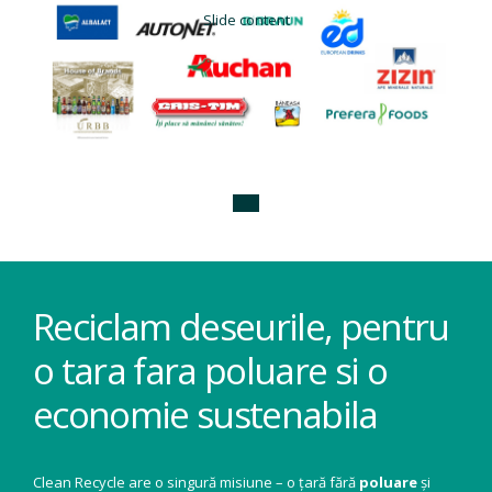
Slide content
Reciclam deseurile, pentru
o tara fara poluare si o
economie sustenabila
Clean Recycle are o singură misiune – o țară fără
poluare
și