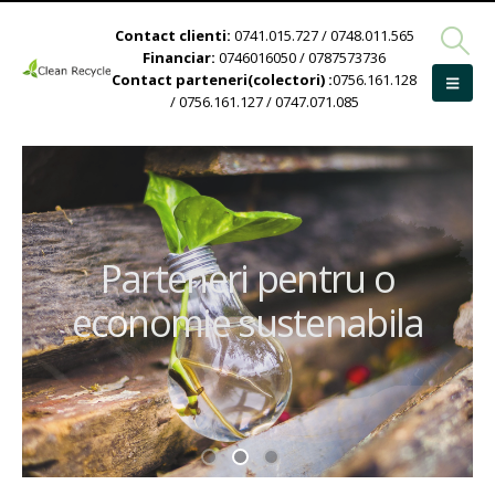
Contact clienti:
0741.015.727 / 0748.011.565
Financiar:
0746016050 / 0787573736
Contact parteneri(colectori) :
0756.161.128
/ 0756.161.127 / 0747.071.085
Parteneri pentru o
economie sustenabila