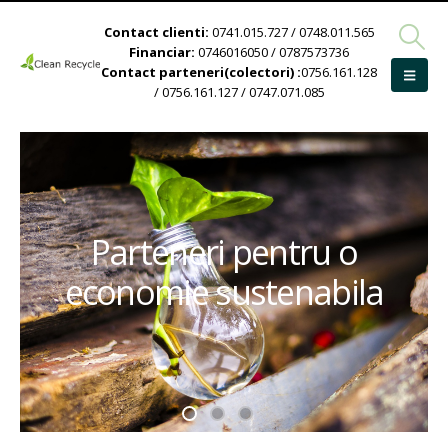
Contact clienti:
0741.015.727 / 0748.011.565
Financiar:
0746016050 / 0787573736
Contact parteneri(colectori) :
0756.161.128
/ 0756.161.127 / 0747.071.085
Parteneri pentru o
economie sustenabila