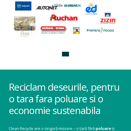
Slide content
Reciclam deseurile, pentru
o tara fara poluare si o
economie sustenabila
Clean Recycle are o singură misiune – o țară fără
poluare
și