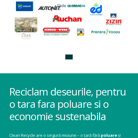
Slide content
Reciclam deseurile, pentru
o tara fara poluare si o
economie sustenabila
Clean Recycle are o singură misiune – o țară fără
poluare
și