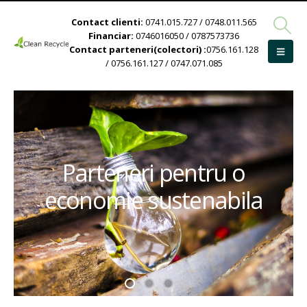
Contact clienti:
0741.015.727 / 0748.011.565
Financiar:
0746016050 / 0787573736
Contact parteneri(colectori) :
0756.161.128
/ 0756.161.127 / 0747.071.085
Parteneri pentru o
economie sustenabila