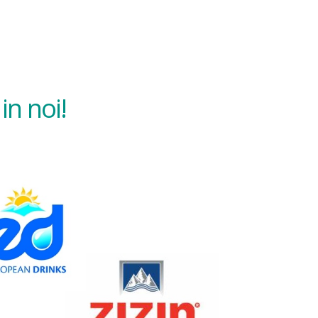
in noi!