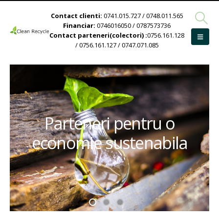
Contact clienti:
0741.015.727 / 0748.011.565
Financiar:
0746016050 / 0787573736
Contact parteneri(colectori) :
0756.161.128
/ 0756.161.127 / 0747.071.085
Parteneri pentru o
economie sustenabila