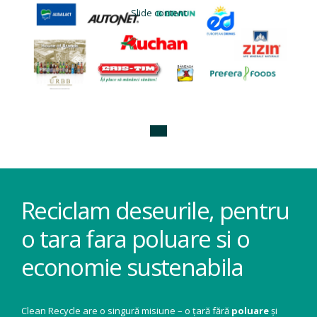
Slide content
Reciclam deseurile, pentru
o tara fara poluare si o
economie sustenabila
Clean Recycle are o singură misiune – o țară fără
poluare
și