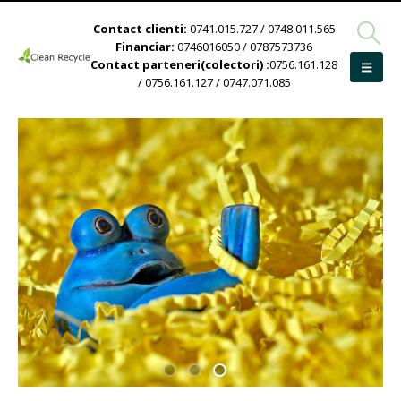
Contact clienti:
0741.015.727 / 0748.011.565
Financiar:
0746016050 / 0787573736
Contact parteneri(colectori) :
0756.161.128
/ 0756.161.127 / 0747.071.085