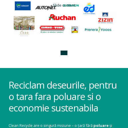
Slide content
Reciclam deseurile, pentru
o tara fara poluare si o
economie sustenabila
Clean Recycle are o singură misiune – o țară fără
poluare
și