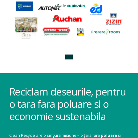
Slide content
Reciclam deseurile, pentru
o tara fara poluare si o
economie sustenabila
Clean Recycle are o singură misiune – o țară fără
poluare
și