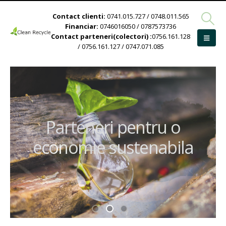
Contact clienti:
0741.015.727 / 0748.011.565
Financiar:
0746016050 / 0787573736
Contact parteneri(colectori) :
0756.161.128
/ 0756.161.127 / 0747.071.085