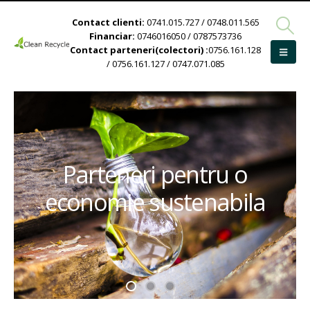
Contact clienti:
0741.015.727 / 0748.011.565
Financiar:
0746016050 / 0787573736
Contact parteneri(colectori) :
0756.161.128
/ 0756.161.127 / 0747.071.085
Parteneri pentru o
economie sustenabila