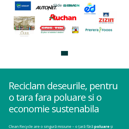
Slide content
Reciclam deseurile, pentru
o tara fara poluare si o
economie sustenabila
Clean Recycle are o singură misiune – o țară fără
poluare
și