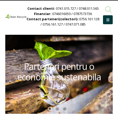
Contact clienti:
0741.015.727 / 0748.011.565
Financiar:
0746016050 / 0787573736
Contact parteneri(colectori) :
0756.161.128
/ 0756.161.127 / 0747.071.085
Parteneri pentru o
economie sustenabila