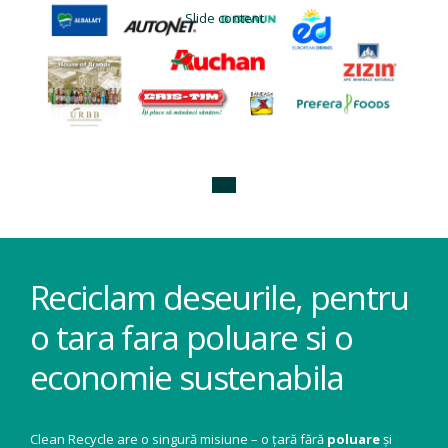
Slide content
Reciclam deseurile, pentru
o tara fara poluare si o
economie sustenabila
Clean Recycle are o singură misiune – o țară fără
poluare
și