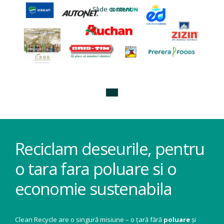
Slide content
Reciclam deseurile, pentru
o tara fara poluare si o
economie sustenabila
Clean Recycle are o singură misiune – o țară fără
poluare
și