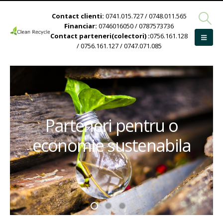
Contact clienti:
0741.015.727 / 0748.011.565
Financiar:
0746016050 / 0787573736
Contact parteneri(colectori) :
0756.161.128
/ 0756.161.127 / 0747.071.085
Parteneri pentru o
economie sustenabila