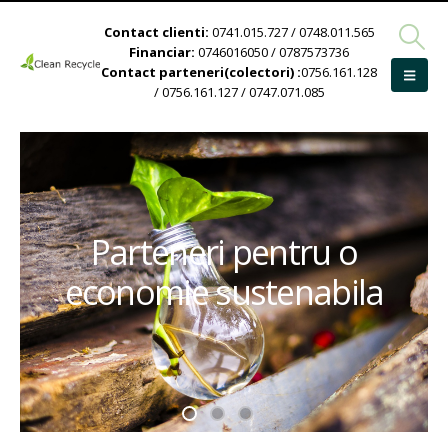
Contact clienti:
0741.015.727 / 0748.011.565
Financiar:
0746016050 / 0787573736
Contact parteneri(colectori) :
0756.161.128
/ 0756.161.127 / 0747.071.085
Parteneri pentru o
economie sustenabila