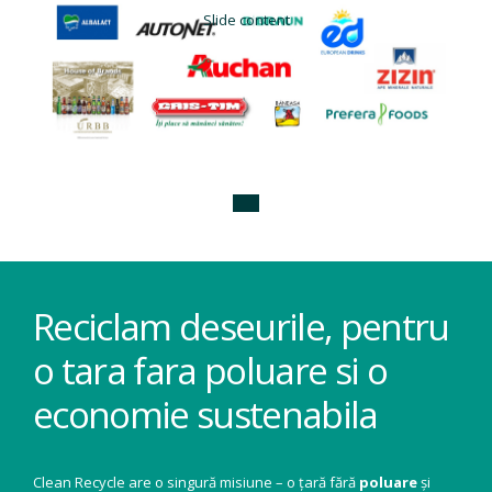
Slide content
Reciclam deseurile, pentru
o tara fara poluare si o
economie sustenabila
Clean Recycle are o singură misiune – o țară fără
poluare
și