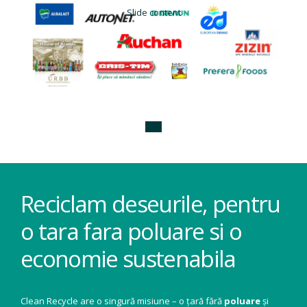
Slide content
Reciclam deseurile, pentru
o tara fara poluare si o
economie sustenabila
Clean Recycle are o singură misiune – o țară fără
poluare
și