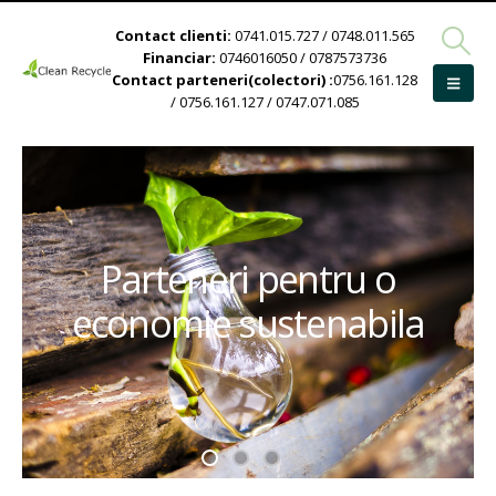
Contact clienti:
0741.015.727 / 0748.011.565
Financiar:
0746016050 / 0787573736
Contact parteneri(colectori) :
0756.161.128
/ 0756.161.127 / 0747.071.085
Parteneri pentru o
economie sustenabila