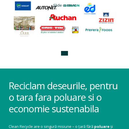
Slide content
Reciclam deseurile, pentru
o tara fara poluare si o
economie sustenabila
Clean Recycle are o singură misiune – o țară fără
poluare
și