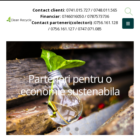
Contact clienti:
0741.015.727 / 0748.011.565
Financiar:
0746016050 / 0787573736
Contact parteneri(colectori) :
0756.161.128
/ 0756.161.127 / 0747.071.085
Parteneri pentru o
economie sustenabila