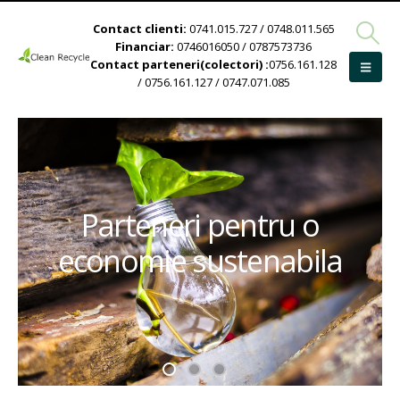
Contact clienti:
0741.015.727 / 0748.011.565
Financiar:
0746016050 / 0787573736
Contact parteneri(colectori) :
0756.161.128
/ 0756.161.127 / 0747.071.085
Parteneri pentru o
economie sustenabila