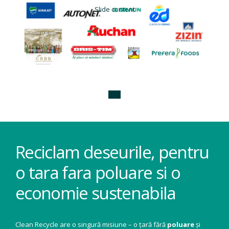
Slide content
Reciclam deseurile, pentru
o tara fara poluare si o
economie sustenabila
Clean Recycle are o singură misiune – o țară fără
poluare
și