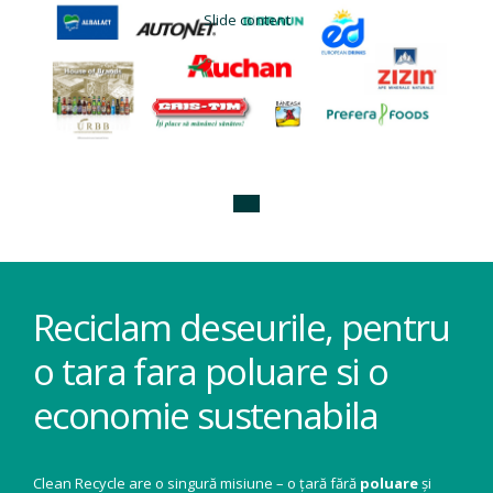
Slide content
Reciclam deseurile, pentru
o tara fara poluare si o
economie sustenabila
Clean Recycle are o singură misiune – o țară fără
poluare
și