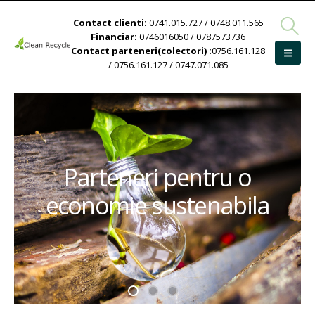
Contact clienti:
0741.015.727 / 0748.011.565
Financiar:
0746016050 / 0787573736
Contact parteneri(colectori) :
0756.161.128
/ 0756.161.127 / 0747.071.085
Parteneri pentru o
economie sustenabila