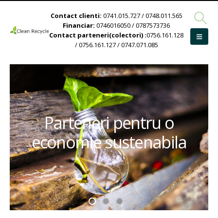
Contact clienti:
0741.015.727 / 0748.011.565
Financiar:
0746016050 / 0787573736
Contact parteneri(colectori) :
0756.161.128
/ 0756.161.127 / 0747.071.085
Parteneri pentru o
economie sustenabila