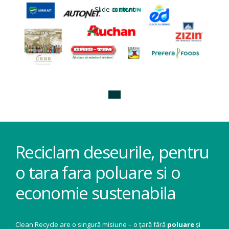
Slide content
Reciclam deseurile, pentru
o tara fara poluare si o
economie sustenabila
Clean Recycle are o singură misiune – o țară fără
poluare
și