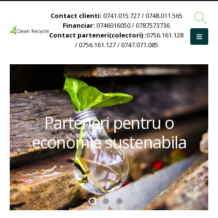
Contact clienti:
0741.015.727 / 0748.011.565
Financiar:
0746016050 / 0787573736
Contact parteneri(colectori) :
0756.161.128
/ 0756.161.127 / 0747.071.085
Parteneri pentru o
economie sustenabila