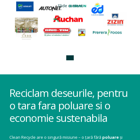
Slide content
Reciclam deseurile, pentru
o tara fara poluare si o
economie sustenabila
Clean Recycle are o singură misiune – o țară fără
poluare
și