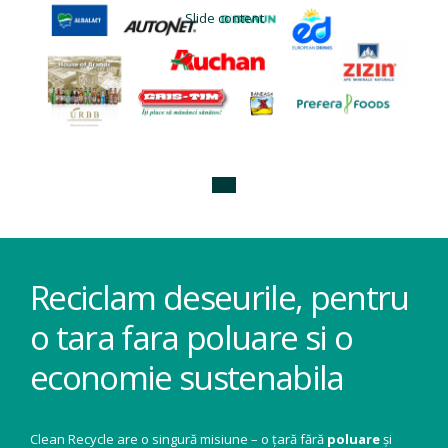
Slide content
Reciclam deseurile, pentru
o tara fara poluare si o
economie sustenabila
Clean Recycle are o singură misiune – o țară fără
poluare
și