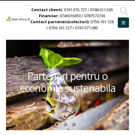
Contact clienti:
0741.015.727 / 0748.011.565
Financiar:
0746016050 / 0787573736
Contact parteneri(colectori) :
0756.161.128
/ 0756.161.127 / 0747.071.085
Parteneri pentru o
economie sustenabila