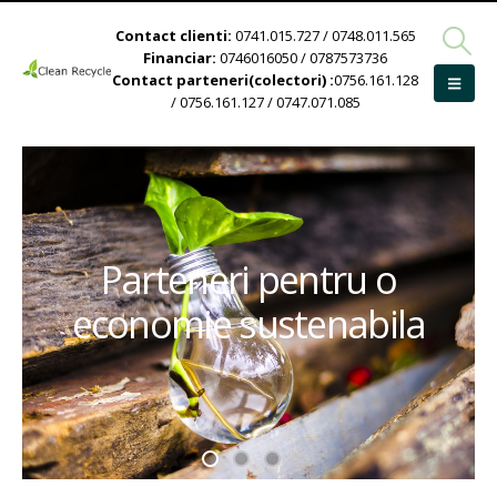
Contact clienti:
0741.015.727 / 0748.011.565
Financiar:
0746016050 / 0787573736
Contact parteneri(colectori) :
0756.161.128
/ 0756.161.127 / 0747.071.085
Parteneri pentru o
economie sustenabila