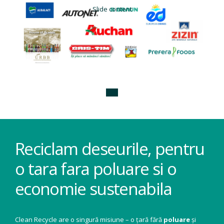
Slide content
Reciclam deseurile, pentru
o tara fara poluare si o
economie sustenabila
Clean Recycle are o singură misiune – o țară fără
poluare
și