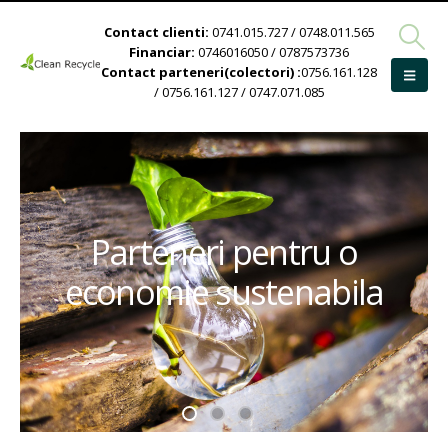
Contact clienti:
0741.015.727 / 0748.011.565
Financiar:
0746016050 / 0787573736
Contact parteneri(colectori) :
0756.161.128
/ 0756.161.127 / 0747.071.085
Parteneri pentru o
economie sustenabila