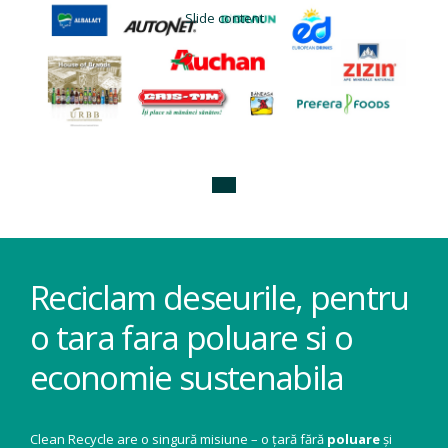
Slide content
Reciclam deseurile, pentru
o tara fara poluare si o
economie sustenabila
Clean Recycle are o singură misiune – o țară fără
poluare
și