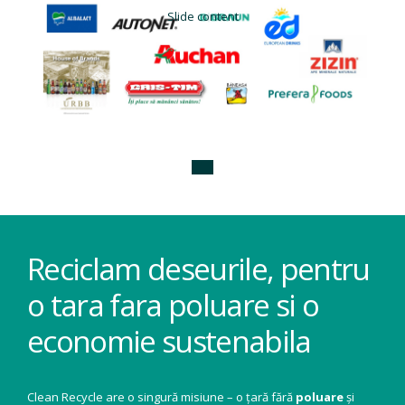
Slide content
Reciclam deseurile, pentru
o tara fara poluare si o
economie sustenabila
Clean Recycle are o singură misiune – o țară fără
poluare
și