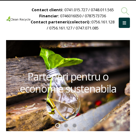
Contact clienti:
0741.015.727 / 0748.011.565
Financiar:
0746016050 / 0787573736
Contact parteneri(colectori) :
0756.161.128
/ 0756.161.127 / 0747.071.085
Parteneri pentru o
economie sustenabila