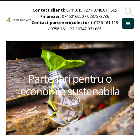
Contact clienti:
0741.015.727 / 0748.011.565
Financiar:
0746016050 / 0787573736
Contact parteneri(colectori) :
0756.161.128
/ 0756.161.127 / 0747.071.085
Parteneri pentru o
economie sustenabila