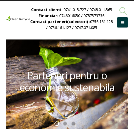
Contact clienti:
0741.015.727 / 0748.011.565
Financiar:
0746016050 / 0787573736
Contact parteneri(colectori) :
0756.161.128
/ 0756.161.127 / 0747.071.085
Parteneri pentru o
economie sustenabila