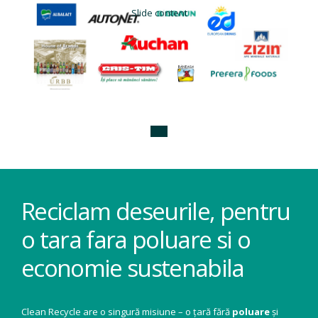
Slide content
Reciclam deseurile, pentru
o tara fara poluare si o
economie sustenabila
Clean Recycle are o singură misiune – o țară fără
poluare
și