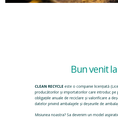
Bun venit l
CLEAN RECYCLE
este o companie licențiată (
Lic
producătorilor și importatorilor care introduc p
obligațiile anuale de reciclare și valorificare a d
datelor privind ambalajele și deșeurile de ambala
Misiunea noastra? Sa devenim un model aspirati