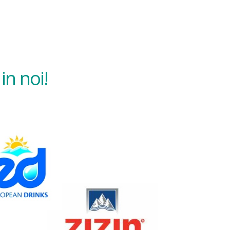
in noi!