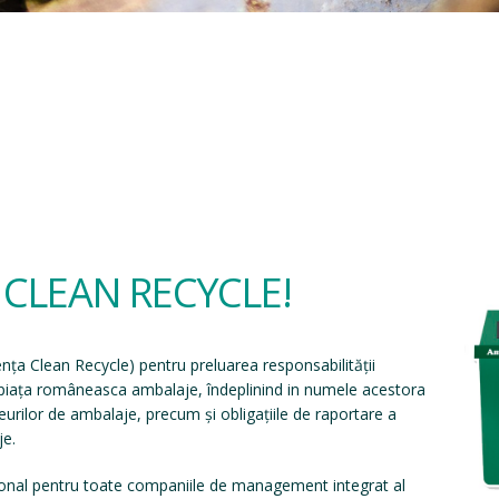
a CLEAN RECYCLE!
ența Clean Recycle
) pentru preluarea responsabilității
e piața româneasca ambalaje, îndeplinind in numele acestora
eșeurilor de ambalaje, precum și obligațiile de raportare a
je.
onal pentru toate companiile de management integrat al