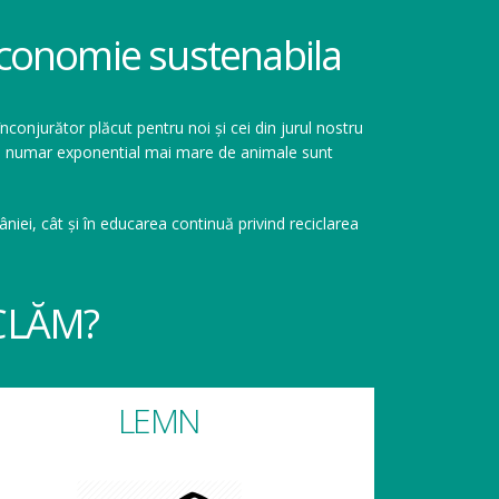
 economie sustenabila
înconjurător plăcut pentru noi și cei din jurul nostru
r un numar exponential mai mare de animale sunt
niei, cât și în educarea continuă privind reciclarea
CLĂM?
LEMN