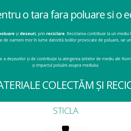
entru o tara fara poluare si o
poluare
și
deseuri
, prin
reciclare
. Reciclarea contribuie la un mediu 
ioane de oameni mor în lume datorită bolilor provocate de poluare, ia
e a deșeurilor și de contribuție la atingerea țintelor de mediu ale Româ
și impactul poluării asupra mediului.
ATERIALE COLECTĂM ȘI RECI
STICLA