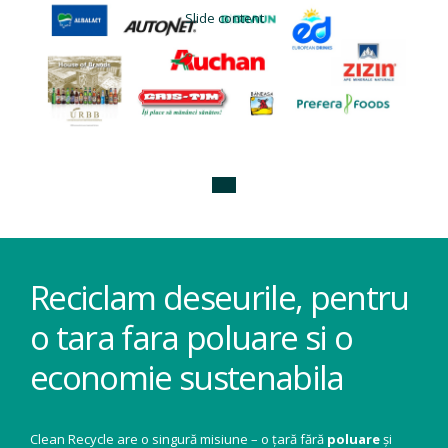
Slide content
Reciclam deseurile, pentru
o tara fara poluare si o
economie sustenabila
Clean Recycle are o singură misiune – o țară fără
poluare
și