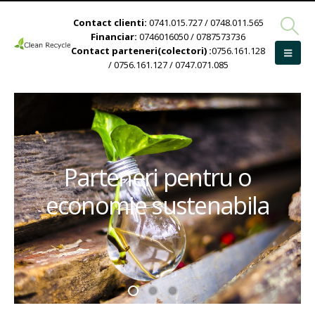
Contact clienti:
0741.015.727 / 0748.011.565
Financiar:
0746016050 / 0787573736
Contact parteneri(colectori) :
0756.161.128
/ 0756.161.127 / 0747.071.085
Parteneri pentru o
economie sustenabila