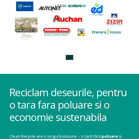
Slide content
Reciclam deseurile, pentru
o tara fara poluare si o
economie sustenabila
Clean Recycle are o singură misiune – o țară fără
poluare
și