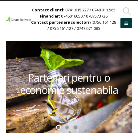
Contact clienti:
0741.015.727 / 0748.011.565
Financiar:
0746016050 / 0787573736
Contact parteneri(colectori) :
0756.161.128
/ 0756.161.127 / 0747.071.085
Parteneri pentru o
economie sustenabila