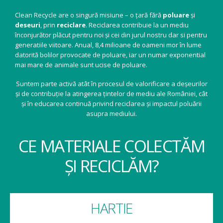
Clean Recycle are o singură misiune – o țară fără
poluare
și
deseuri
, prin
reciclare
. Reciclarea contribuie la un mediu
înconjurător plăcut pentru noi și cei din jurul nostru dar si pentru
generatiile viitoare. Anual, 8,4 milioane de oameni mor în lume
datorită bolilor provocate de poluare, iar un numar exponential
mai mare de animale sunt ucise de poluare.
Suntem parte activă atât în procesul de valorificare a deșeurilor
și de contribuție la atingerea țintelor de mediu ale României, cât
și în educarea continuă privind reciclarea și impactul poluării
asupra mediului.
CE MATERIALE COLECTĂM
ȘI RECICLĂM?
HARTIE