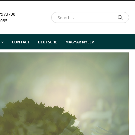
7573736
.085
CONTACT
DEUTSCHE
MAGYAR NYELV