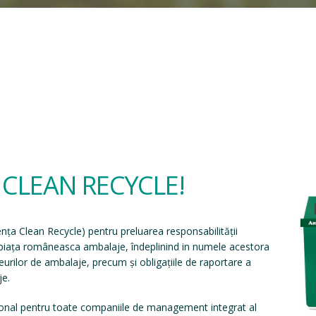
a CLEAN RECYCLE!
ența Clean Recycle
) pentru preluarea responsabilității
e piața româneasca ambalaje, îndeplinind in numele acestora
eșeurilor de ambalaje, precum și obligațiile de raportare a
je.
onal pentru toate companiile de management integrat al