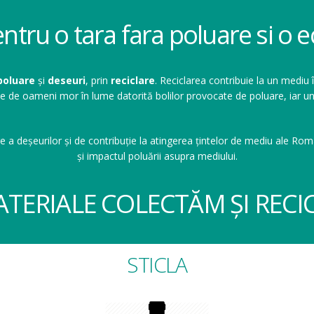
entru o tara fara poluare si o
poluare
și
deseuri
, prin
reciclare
. Reciclarea contribuie la un mediu 
ioane de oameni mor în lume datorită bolilor provocate de poluare, ia
e a deșeurilor și de contribuție la atingerea țintelor de mediu ale Româ
și impactul poluării asupra mediului.
ATERIALE COLECTĂM ȘI RECI
STICLA