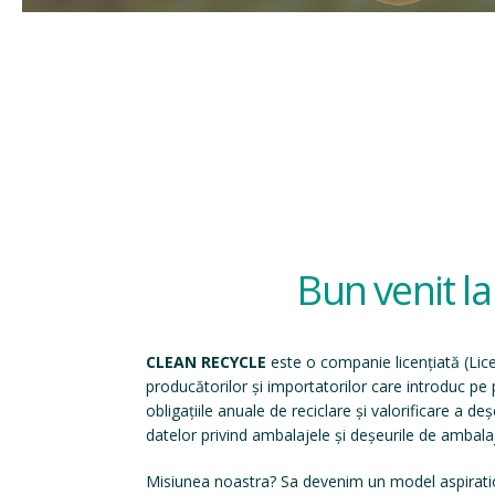
Bun venit l
CLEAN RECYCLE
este o companie licențiată (
Lic
producătorilor și importatorilor care introduc p
obligațiile anuale de reciclare și valorificare a d
datelor privind ambalajele și deșeurile de ambala
Misiunea noastra? Sa devenim un model aspirati