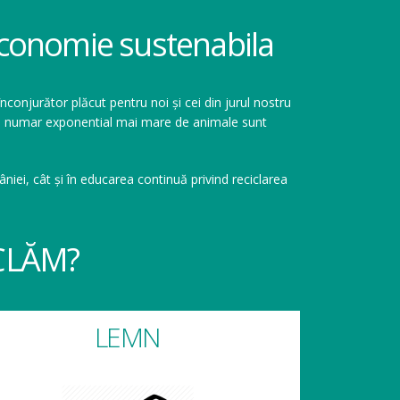
 economie sustenabila
înconjurător plăcut pentru noi și cei din jurul nostru
r un numar exponential mai mare de animale sunt
niei, cât și în educarea continuă privind reciclarea
CLĂM?
LEMN