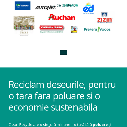
Slide content
Reciclam deseurile, pentru
o tara fara poluare si o
economie sustenabila
Clean Recycle are o singură misiune – o țară fără
poluare
și