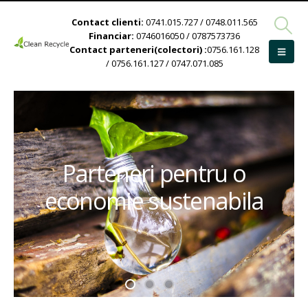
Contact clienti:
0741.015.727 / 0748.011.565
Financiar:
0746016050 / 0787573736
Contact parteneri(colectori) :
0756.161.128
/ 0756.161.127 / 0747.071.085
Parteneri pentru o
economie sustenabila