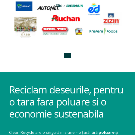
Slide content
Reciclam deseurile, pentru
o tara fara poluare si o
economie sustenabila
Clean Recycle are o singură misiune – o țară fără
poluare
și