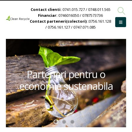
Contact clienti:
0741.015.727 / 0748.011.565
Financiar:
0746016050 / 0787573736
Contact parteneri(colectori) :
0756.161.128
/ 0756.161.127 / 0747.071.085
Parteneri pentru o
economie sustenabila