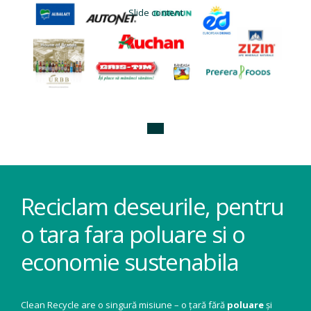
Slide content
Reciclam deseurile, pentru
o tara fara poluare si o
economie sustenabila
Clean Recycle are o singură misiune – o țară fără
poluare
și