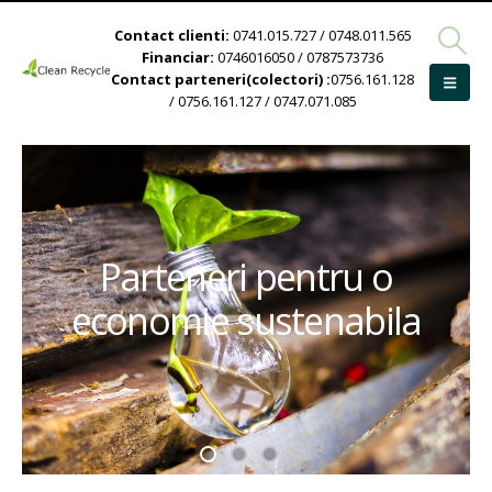
Contact clienti:
0741.015.727 / 0748.011.565
Financiar:
0746016050 / 0787573736
Contact parteneri(colectori) :
0756.161.128
/ 0756.161.127 / 0747.071.085
Parteneri pentru o
economie sustenabila