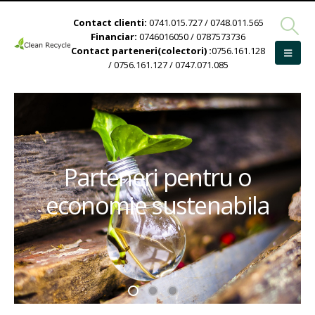
Contact clienti:
0741.015.727 / 0748.011.565
Financiar:
0746016050 / 0787573736
Contact parteneri(colectori) :
0756.161.128
/ 0756.161.127 / 0747.071.085
Parteneri pentru o
economie sustenabila