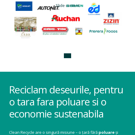
Slide content
Reciclam deseurile, pentru
o tara fara poluare si o
economie sustenabila
Clean Recycle are o singură misiune – o țară fără
poluare
și