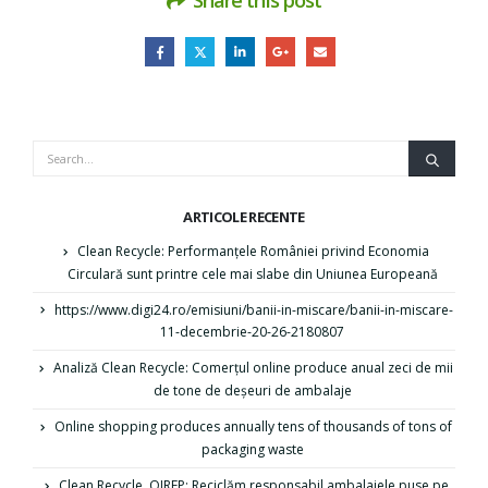
ARTICOLE RECENTE
Clean Recycle: Performanţele României privind Economia
Circulară sunt printre cele mai slabe din Uniunea Europeană
https://www.digi24.ro/emisiuni/banii-in-miscare/banii-in-miscare-
11-decembrie-20-26-2180807
Analiză Clean Recycle: Comerțul online produce anual zeci de mii
de tone de deșeuri de ambalaje
Online shopping produces annually tens of thousands of tons of
packaging waste
Clean Recycle, OIREP: Reciclăm responsabil ambalajele puse pe