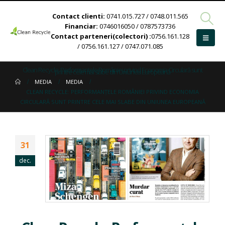
Contact clienti:
0741.015.727 / 0748.011.565
Financiar:
0746016050 / 0787573736
Contact parteneri(colectori) :
0756.161.128
/ 0756.161.127 / 0747.071.085
Clean Recycle: Performanţele României privind Economia Circulară sunt
printre cele mai slabe din Uniunea Europeană
MEDIA
MEDIA
CLEAN RECYCLE: PERFORMANŢELE ROMÂNIEI PRIVIND ECONOMIA
CIRCULARĂ SUNT PRINTRE CELE MAI SLABE DIN UNIUNEA EUROPEANĂ
31
dec.